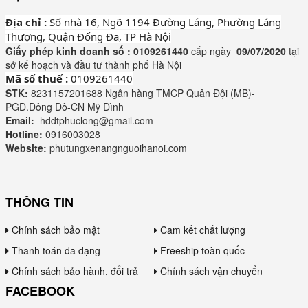
Địa chỉ :
Số nhà 16, Ngõ 1194 Đường Láng, Phường Láng
Thượng, Quận Đống Đa, TP Hà Nội
Giấy phép kinh doanh số :
0109261440
cấp ngày
09/07/2020
tại
sở kế hoạch và đầu tư thành phố Hà Nội
Mã số thuế :
0109261440
STK:
8231157201688 Ngân hàng TMCP Quân Đội (MB)-
PGD.Đông Đô-CN Mỹ Đình
Email:
hddtphuclong@gmail.com
Hotline:
0916003028
Website:
phutungxenangnguoihanoi.com
THÔNG TIN
Chính sách bảo mật
Cam kết chất lượng
Thanh toán đa dạng
Freeship toàn quốc
Chính sách bảo hành, đổi trả
Chính sách vận chuyển
FACEBOOK