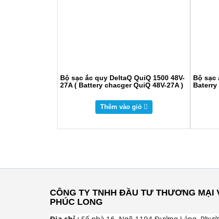
Bộ sạc ắc quy DeltaQ QuiQ 1500 48V-
Bộ sạc 
27A ( Battery chacger QuiQ 48V-27A )
Baterry
Thêm vào giỏ
CÔNG TY TNHH ĐẦU TƯ THƯƠNG MẠI 
PHÚC LONG
Địa chỉ :
Số nhà 16, Ngõ 1194 Đường Láng, Phư