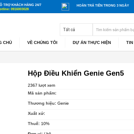
Ỗ TRỢ KHÁCH HÀNG 24/7
HOÀN TRẢ TIỀN TRONG 3 NGÀY
otline: 0916003028
G CHỦ
VỀ CHÚNG TÔI
DỰ ÁN THỰC HIỆN
TIN
Hộp Điều Khiển Genie Gen5
2367 lượt xem
Mã sản phẩm:
Thương hiệu:
Genie
Xuất xứ:
Thuế:
10%
Đơn vị:
/ bộ