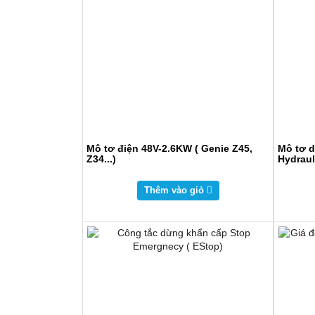
Mô tơ điện 48V-2.6KW ( Genie Z45,
Mô tơ d
Z34...)
Hydraul
Thêm vào giỏ