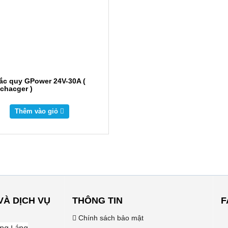
ắc quy GPower 24V-30A (
 chacger )
Thêm vào giỏ
VÀ DỊCH VỤ
THÔNG TIN
F
Chính sách bảo mật
ờng Láng