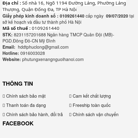
Địa chỉ :
Số nhà 16, Ngõ 1194 Đường Láng, Phường Láng
Thượng, Quận Đống Đa, TP Hà Nội
Giấy phép kinh doanh số :
0109261440
cấp ngày
09/07/2020
tại
sở kế hoạch và đầu tư thành phố Hà Nội
Mã số thuế :
0109261440
STK:
8231157201688 Ngân hàng TMCP Quân Đội (MB)-
PGD.Đông Đô-CN Mỹ Đình
Email:
hddtphuclong@gmail.com
Hotline:
0916003028
Website:
phutungxenangnguoihanoi.com
THÔNG TIN
Chính sách bảo mật
Cam kết chất lượng
Thanh toán đa dạng
Freeship toàn quốc
Chính sách bảo hành, đổi trả
Chính sách vận chuyển
FACEBOOK