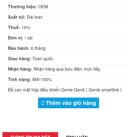
t
Thương hiệu:
OEM
i
Xuất xứ:
Đài loan
o
Thuế:
10%
n
Đơn vị:
/ cái
Bảo hành:
6 tháng
Giao hàng:
Toàn quốc
Nhận hàng:
Nhận hàng qua bưu điện, trực tiếp
Tình trạng:
Mới 100%
Đề can mặt hộp điều khiển Genie Gen6 ( Genie smartlink )
Thêm vào giỏ hàng