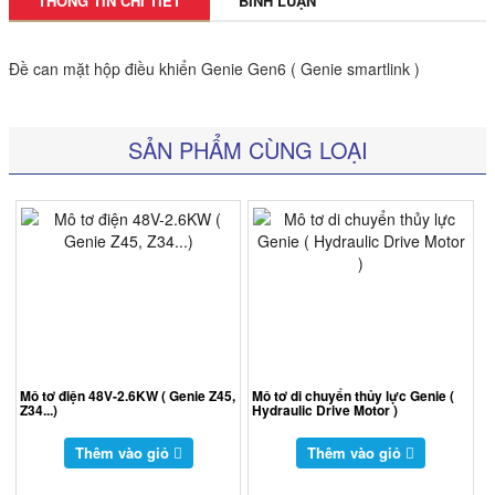
THÔNG TIN CHI TIẾT
BÌNH LUẬN
Đề can mặt hộp điều khiển Genie Gen6 ( Genie smartlink )
SẢN PHẨM CÙNG LOẠI
Mô tơ điện 48V-2.6KW ( Genie Z45,
Mô tơ di chuyển thủy lực Genie (
Z34...)
Hydraulic Drive Motor )
Thêm vào giỏ
Thêm vào giỏ