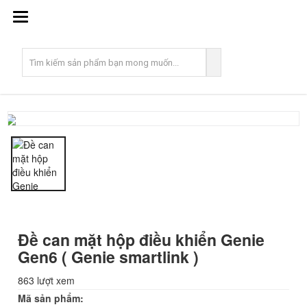
T
o
g
g
l
e
n
a
v
Đề can mặt hộp điều khiển Genie
i
Gen6 ( Genie smartlink )
g
863 lượt xem
a
Mã sản phẩm: