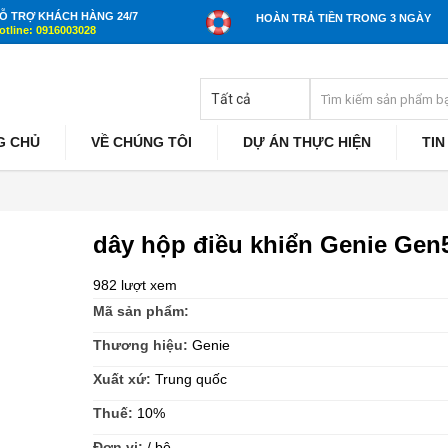
Ỗ TRỢ KHÁCH HÀNG 24/7
HOÀN TRẢ TIỀN TRONG 3 NGÀY
otline: 0916003028
G CHỦ
VỀ CHÚNG TÔI
DỰ ÁN THỰC HIỆN
TIN
dây hộp điều khiển Genie Gen
982 lượt xem
Mã sản phẩm:
Thương hiệu:
Genie
Xuất xứ:
Trung quốc
Thuế:
10%
Đơn vị:
/ bộ