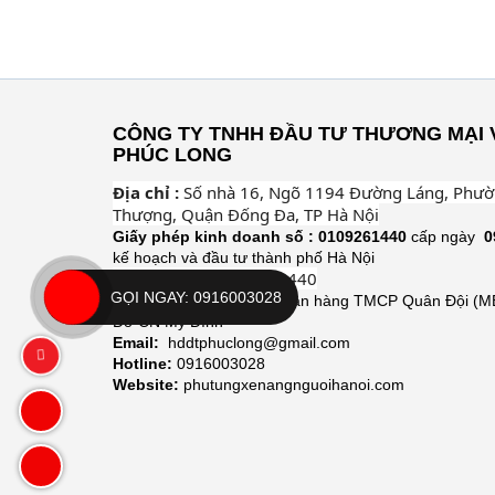
CÔNG TY TNHH ĐẦU TƯ THƯƠNG MẠI 
PHÚC LONG
Địa chỉ :
Số nhà 16, Ngõ 1194 Đường Láng, Phư
Thượng, Quận Đống Đa, TP Hà Nội
Giấy phép kinh doanh số :
0109261440
cấp ngày
0
kế hoạch và đầu tư thành phố Hà Nội
Mã số thuế :
0109261440
GỌI NGAY: 0916003028
STK:
8231157201688 Ngân hàng TMCP Quân Đội (M
Đô-CN Mỹ Đình
Email:
hddtphuclong@gmail.com
Hotline:
0916003028
Website:
phutungxenangnguoihanoi.com