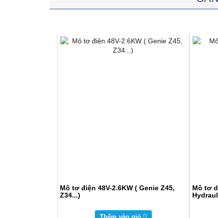
Mô tơ điện 48V-2.6KW ( Genie Z45,
Mô tơ d
Z34...)
Hydraul
Thêm vào giỏ